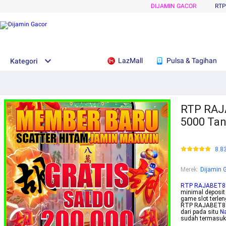
DIJAMIN GACOR
RTP
LazMall
Pulsa & Tagihan
Kategori
RTP RAJA
5000 Ta
8.8
Merek
:
Dijamin 
RTP RAJABET8
minimal deposit
game slot terle
RTP RAJABET88 
dari pada situ
Na
sudah termasuk r