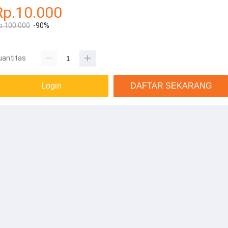
Rp.10.000
p.100.000
-90%
uantitas
Login
DAFTAR SEKARANG