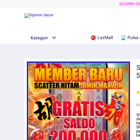
DIJAMIN G
LazMall
Pulsa 
Kategori
S
5
M
S
de
te
SP
pa
te